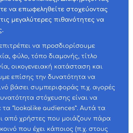
ίτε να επωφεληθείτε στοχεύοντας
τις μεγαλύτερες πιθανότητες να
ς.
επιτρέπει να προσδιορίσουμε
ία, φύλο, τόπο διαμονής, τίτλο
νία, οικογενειακή κατάσταση και
υμε επίσης την δυνατότητα να
ινό βάσει συμπεριφοράς π.χ. αγορές
 δυνατότητα στόχευσης είναι να
α “lookalike audiences”. Αυτά τα
αι από χρήστες που μοιάζουν πάρα
οινό που έχει κάποιος (π.χ. στους