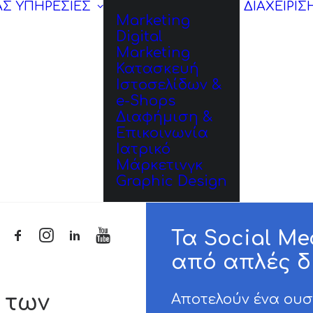
ΑΣ
ΥΠΗΡΕΣΙΕΣ
ΔΙΑΧΕΙΡΙΣ
Marketing
Digital
Marketing
Κατασκευή
Ιστοσελίδων &
e-Shops
Διαφήμιση &
Επικοινωνία
Ιατρικό
Μάρκετινγκ
Graphic Design
Τα Social M
από απλές δη
 των
Αποτελούν ένα ουσ