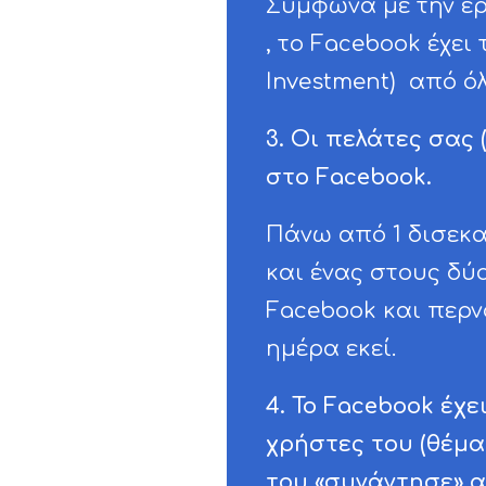
Σύμφωνα με την έρ
, το Facebook έχει
Investment) από όλ
3. Οι πελάτες σας 
στο Facebook.
Πάνω από 1 δισεκ
και ένας στους δύ
Facebook και περν
ημέρα εκεί.
4. Το Facebook έχε
χρήστες του (θέμα
του «συνάντησε» α